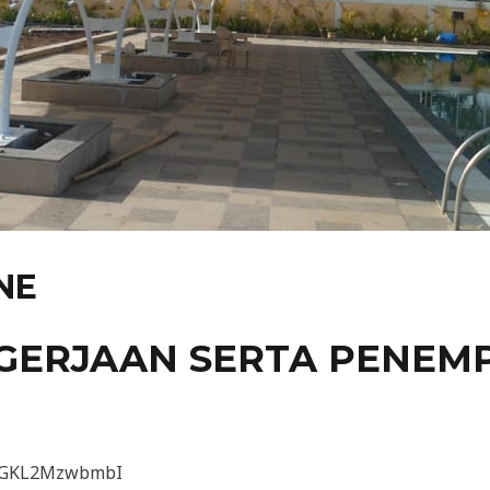
NE
GERJAAN SERTA PENEM
v=GKL2MzwbmbI