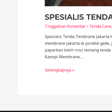
SPESIALIS TEN
Tinggalkan Komentar
/
Tenda Cano
Spesialis Tenda Tembrane Jakarta
membrane Jakarta di pondok gede, j
paparkan lebih rinci tentang tend
Kanopi Membrane, …
Spesialis
Selengkapnya »
Tenda
Tembrane
Jakarta
Harga
Murah