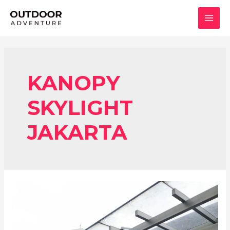
Lewati
ke
MAI
konten
MEN
KANOPY
SKYLIGHT
JAKARTA