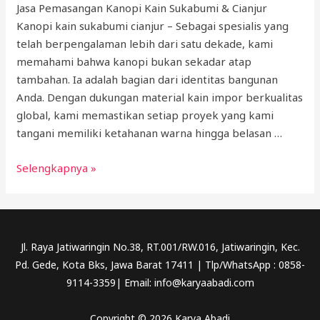
Jasa Pemasangan Kanopi Kain Sukabumi & Cianjur
Kanopi kain sukabumi cianjur – Sebagai spesialis yang
telah berpengalaman lebih dari satu dekade, kami
memahami bahwa kanopi bukan sekadar atap
tambahan. Ia adalah bagian dari identitas bangunan
Anda. Dengan dukungan material kain impor berkualitas
global, kami memastikan setiap proyek yang kami
tangani memiliki ketahanan warna hingga belasan …
KANOPI
Selengkapnya »
KAIN
SUKABUMI
&
CIANJUR
Jl. Raya Jatiwaringin No.38, RT.001/RW.016, Jatiwaringin, Kec.
Pd. Gede, Kota Bks, Jawa Barat 17411 | Tlp/WhatsApp : 0858-
9114-3359| Email: info@karyaabadi.com
Copyright © 2026 Karya Abadi