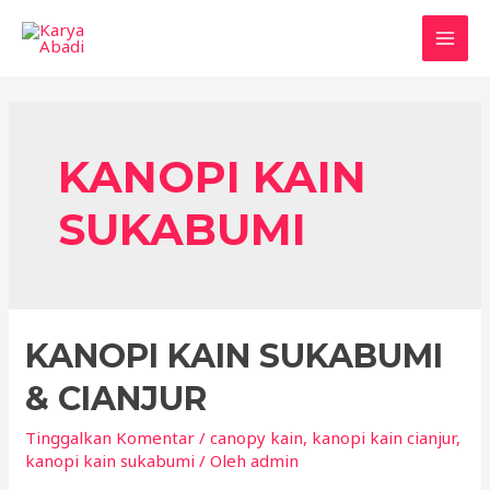
Lewati
ke
MAI
konten
MEN
KANOPI KAIN
SUKABUMI
KANOPI KAIN SUKABUMI
& CIANJUR
Tinggalkan Komentar
/
canopy kain
,
kanopi kain cianjur
,
kanopi kain sukabumi
/ Oleh
admin