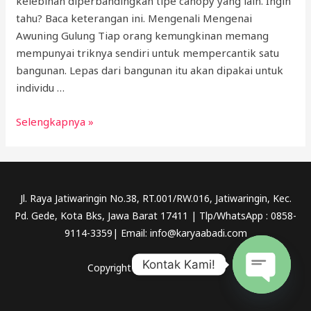
kelebihan diperbandingkan tipe canopy yang lain. Ingin
tahu? Baca keterangan ini. Mengenali Mengenai
Awuning Gulung Tiap orang kemungkinan memang
mempunyai triknya sendiri untuk mempercantik satu
bangunan. Lepas dari bangunan itu akan dipakai untuk
individu …
Awning
Selengkapnya »
Gulung
Jl. Raya Jatiwaringin No.38, RT.001/RW.016, Jatiwaringin, Kec.
Pd. Gede, Kota Bks, Jawa Barat 17411 | Tlp/WhatsApp : 0858-
9114-3359| Email: info@karyaabadi.com
Kontak Kami!
Copyright © 2026 Karya Abadi
OPEN
CHATY