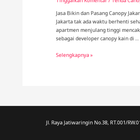
Tinggalkan Komentar
/
Tenda Cano
Jasa Bikin dan Pasang Canopy Jaka
Jakarta tak ada waktu berhenti seh
apartmen menjulang tinggi mencaka
sebagai developer canopy kain di …
Jasa
Selengkapnya »
Bikin
dan
Pasang
Canopy
Jakarta
Murah
Jl. Raya Jatiwaringin No.38, RT.001/RW.