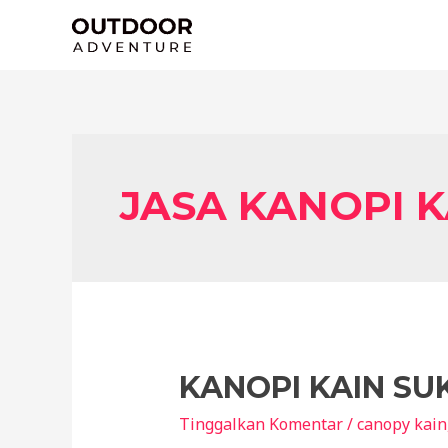
Lewati
ke
konten
JASA KANOPI 
KANOPI KAIN SU
Tinggalkan Komentar
/
canopy kain