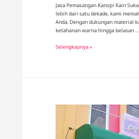
Jasa Pemasangan Kanopi Kain Sukab
lebih dari satu dekade, kami mema
Anda. Dengan dukungan material ka
ketahanan warna hingga belasan …
KANOPI
Selengkapnya »
KAIN
SUKABUMI
&
CIANJUR