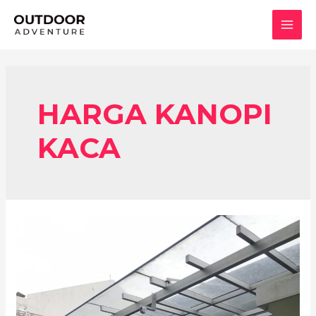
Lewati
ke
MAI
konten
MEN
HARGA KANOPI
KACA