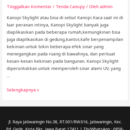
Tinggalkan Komentar
/
Tenda Canopy
/ Oleh
admin
Kanopi Skylight atau bisa di sebut Kanopi Kaca saat ini di
luar peranan intinya, Kanopi Skylight banyak juga
diaplikasikan pada beberapa rumah,kemungkinan bisa
juga diaplikasikan di gedung,kantor,kafe berpenampilan
kekinian untuk bikin beberapa efek sinar yang
menegangkan pada ruang di bawahnya, dan perkuat
kesan-kesan kekinian pada bangunan. Kanopi Skylight
diperuntukkan untuk memperoleh sinar alami UV, yang
…
Kanopi
Selengkapnya »
Skylight
Jl. Raya Jatiwaringin No.38, RT.001/RW.016, Jatiwaringin, Kec.
Pd. Gede, Kota Bks, Jawa Barat 17411 | Tlp/WhatsApp : 0858-