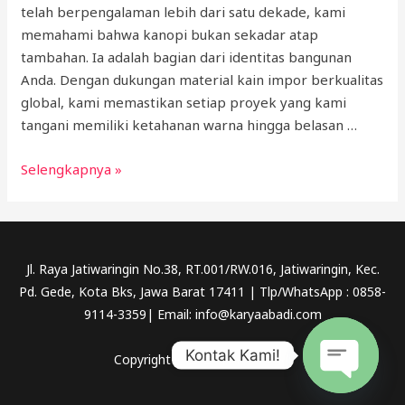
telah berpengalaman lebih dari satu dekade, kami
memahami bahwa kanopi bukan sekadar atap
tambahan. Ia adalah bagian dari identitas bangunan
Anda. Dengan dukungan material kain impor berkualitas
global, kami memastikan setiap proyek yang kami
tangani memiliki ketahanan warna hingga belasan …
KANOPI
Selengkapnya »
KAIN
SUKABUMI
&
CIANJUR
Jl. Raya Jatiwaringin No.38, RT.001/RW.016, Jatiwaringin, Kec.
Pd. Gede, Kota Bks, Jawa Barat 17411 | Tlp/WhatsApp : 0858-
9114-3359| Email: info@karyaabadi.com
Kontak Kami!
Copyright © 2026 Karya Abadi
OPEN