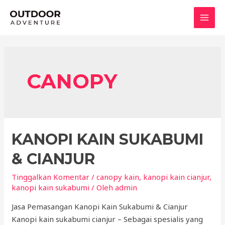
Lewati
ke
MAI
konten
MEN
CANOPY
KANOPI KAIN SUKABUMI
& CIANJUR
Tinggalkan Komentar
/
canopy kain
,
kanopi kain cianjur
,
kanopi kain sukabumi
/ Oleh
admin
Jasa Pemasangan Kanopi Kain Sukabumi & Cianjur
Kanopi kain sukabumi cianjur – Sebagai spesialis yang