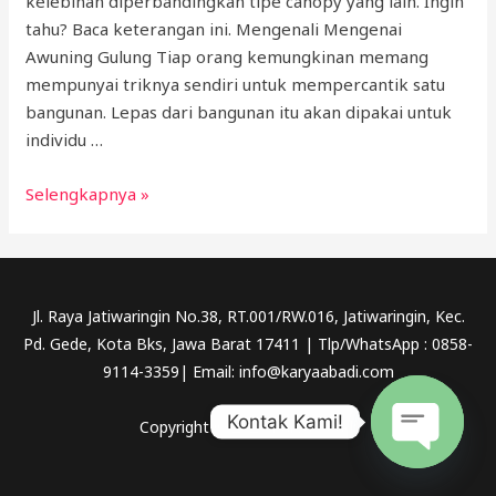
kelebihan diperbandingkan tipe canopy yang lain. Ingin
tahu? Baca keterangan ini. Mengenali Mengenai
Awuning Gulung Tiap orang kemungkinan memang
mempunyai triknya sendiri untuk mempercantik satu
bangunan. Lepas dari bangunan itu akan dipakai untuk
individu …
Awning
Selengkapnya »
Gulung
Jl. Raya Jatiwaringin No.38, RT.001/RW.016, Jatiwaringin, Kec.
Pd. Gede, Kota Bks, Jawa Barat 17411 | Tlp/WhatsApp : 0858-
9114-3359| Email: info@karyaabadi.com
Kontak Kami!
Copyright © 2026 Karya Abadi
OPEN
CHATY